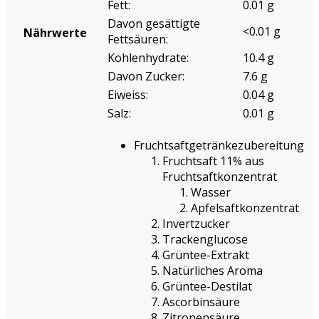
Fett:
0.01 g
Davon gesättigte
<0.01 g
Nährwerte
Fettsäuren:
Kohlenhydrate:
10.4 g
Davon Zucker:
7.6 g
Eiweiss:
0.04 g
Salz:
0.01 g
Fruchtsaftgetränkezubereitung
Fruchtsaft 11% aus
Fruchtsaftkonzentrat
Wasser
Apfelsaftkonzentrat
Invertzucker
Trackenglucose
Grüntee-Extrakt
Natürliches Aroma
Grüntee-Destilat
Ascorbinsäure
Zitronensäure