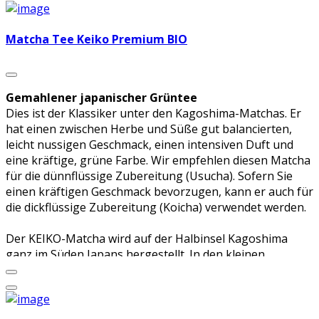
Farbe, schmeckt leicht herb und enthält viel Katechine,
Karotin sowie die Vitamine A,B,C,E. Der für Matcha
Matcha Tee Keiko Premium BIO
vorgesehene Grüntee (Tencha) wird von Teesträuchern
geerntet, die in der Regel vier Wochen vor der Ernte
beschattet werden. Dadurch entsteht ein extrem
delikates, dunkelgrünes Blatt, das außergewöhnlich reich
Gemahlener japanischer Grüntee
an natürlichen Aminosäuren ist. Matcha hat einen
Dies ist der Klassiker unter den Kagoshima-Matchas. Er
lieblichen, süßlichen Geschmack. Nach der Ernte werden
hat einen zwischen Herbe und Süße gut balancierten,
die Teeblätter gedämpft und getrocknet, und
leicht nussigen Geschmack, einen intensiven Duft und
anschließend in Steinmühlen zu feinem Pulver gemahlen.
eine kräftige, grüne Farbe. Wir empfehlen diesen Matcha
für die dünnflüssige Zubereitung (Usucha). Sofern Sie
Noch entscheidender als bei normalem grünen
einen kräftigen Geschmack bevorzugen, kann er auch für
(Blatt-)Tee ist es, dass Matcha möglichst frisch
die dickflüssige Zubereitung (Koicha) verwendet werden.
verbraucht wird. Üblicherweise wird Matcha nach dem
Öffnen der vakuumverpackten Döschen im Kühlschrank
Der KEIKO-Matcha wird auf der Halbinsel Kagoshima
oder Eisschrank aufbewahrt, damit die Frische für einige
ganz im Süden Japans hergestellt. In den kleinen
Wochen erhalten bleibt.
Teegärten wachsen die Teesträucher auf vulkanischem
Boden bei optimalen klimatischen Bedingungen heran.
Matcha wird vorwiegend in Japan produziert. Berühmte
Anbaugebiete sind Nishio und Uji bei Kyoto. Um rund 30
Matcha (Jap.: "gemahlener Tee") ist ein zu feinstem