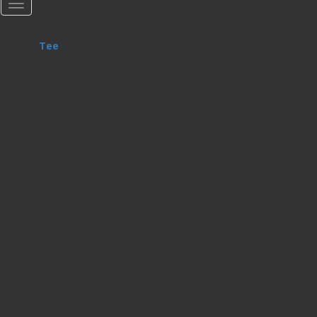
Tee
Tee
Teebeutel
Grüner
Tee
Grüner
Tee
Schwarzer
Tee
Schwarzer
Tee
Früchtetee
Rooibush
&
Honeybush
Rooibush
&
Honeybush
Kräuter-
&