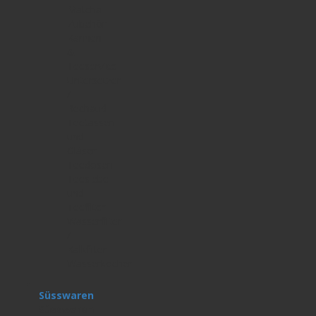
Matcha
Zubehör
Kannen
&
Teeservice
Untersetzer
/
Rechaud
Teetassen
und
Gläser
Teedosen
Teesiebe
und
Teefilter
Wasserfilter
/
Kalkfilter
Wasserkocher
Süsswaren
Süsswaren