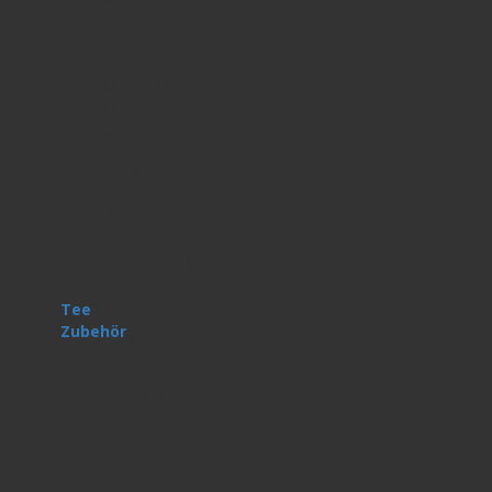
Gewürztee
Kräuter-
&
Gewürztee
Eistee
&
Cold
Brew
Bubble
Tea
Teeblumen
(Bloomings)
Tee
Zubehör
Tee
Zubehör
Diverses
Tee
Zubehör
Mate
Zubehör