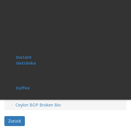
Zucker
und
Kandis
Sirup
Tee-
Gebäck
Schokolade
Lattes
Instant
Getränke
Instant
Getränke
Kaffee
Kaffee
Ceylon BOP Broken Bio
Zurück