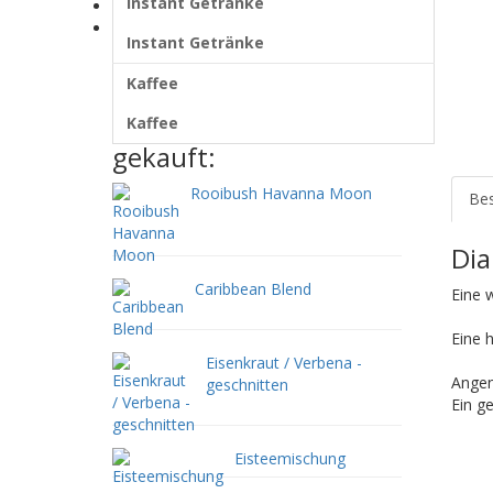
Instant Getränke
Instant Getränke
Kaffee
Instant Getränke
Kaffee
Oft zusammen
Kaffee
gekauft:
Rooibush Havanna Moon
Bes
Dia
Caribbean Blend
Eine 
Eine 
Eisenkraut / Verbena -
Angen
geschnitten
Ein g
Eisteemischung