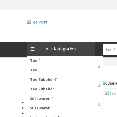
Alle Kategorien
Tee
Dianas Gewürzkräutertee
Tee
Zurück
Tee Zubehör
Tee Zubehör
Kategorien
Süsswaren
Tee
Tee Zubehör
Süsswaren
Süsswaren