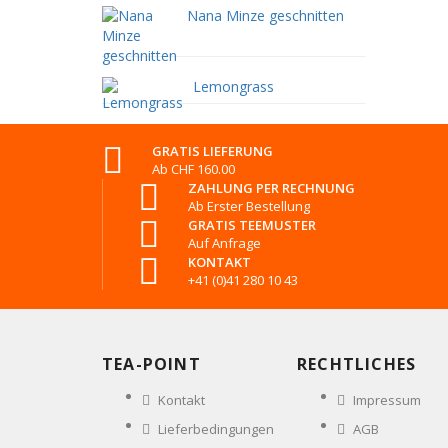
Nana Minze geschnitten
Lemongrass
GRATIS LIEFERUNG
Ab CHF 160.00
ZAHLUNG PER RECHNUNG
Ab Erster Bestellung
GRATIS TEEMUSTER
Auf Anfrage
KONTAKT
+41 (0)41 280 10 43
TEA-POINT
RECHTLICHES
Kontakt
Impressum
Lieferbedingungen
AGB