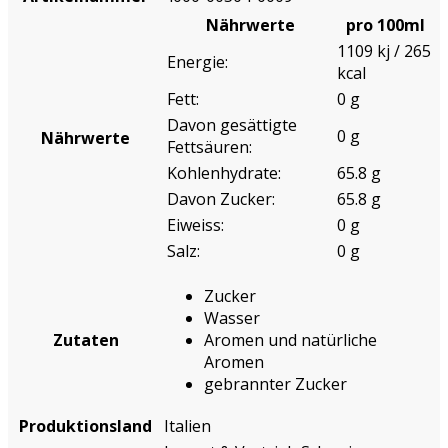
Nährwerte
pro 100ml
1109 kj / 265
Energie:
kcal
Fett:
0 g
Davon gesättigte
0 g
Nährwerte
Fettsäuren:
Kohlenhydrate:
65.8 g
Davon Zucker:
65.8 g
Eiweiss:
0 g
Salz:
0 g
Zucker
Wasser
Zutaten
Aromen und natürliche
Aromen
gebrannter Zucker
Produktionsland
Italien