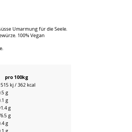
, süsse Umarmung für die Seele.
 Gewürze. 100% Vegan
e.
pro 100kg
1515 kj / 362 kcal
.5 g
.1 g
91.4 g
76.5 g
.4 g
.1 g