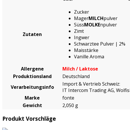
Zucker
Mager
MILCH
pulver
Süss
MOLKE
npulver
Zimt
Zutaten
Ingwer
Schwarztee Pulver | 2%
Maisstärke
Vanille Aroma
Allergene
Milch / Laktose
Produktionsland
Deutschland
Import & Vertrieb Schweiz:
Verarbeitungsinfo
IT Intercom Trading AG, Wolf
Marke
fonte
Gewicht
2,050 g
Produkt Vorschläge