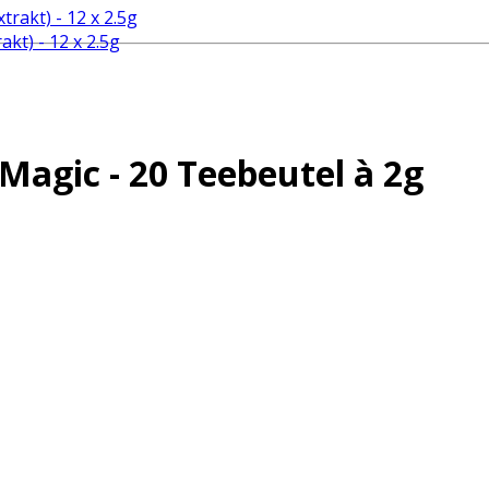
kt) - 12 x 2.5g
agic - 20 Teebeutel à 2g