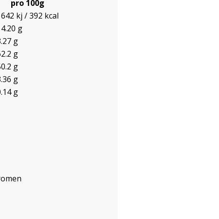
pro 100g
1642 kj / 392 kcal
14.20 g
3.27 g
62.2 g
50.2 g
3.36 g
0.14 g
Aromen