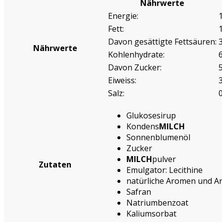
Nährwerte
Energie:
Fett:
Davon gesättigte Fettsäuren:
Nährwerte
Kohlenhydrate:
Davon Zucker:
Eiweiss:
Salz:
Glukosesirup
Kondens
MILCH
Sonnenblumenöl
Zucker
MILCH
pulver
Zutaten
Emulgator: Lecithine
natürliche Aromen und 
Safran
Natriumbenzoat
Kaliumsorbat