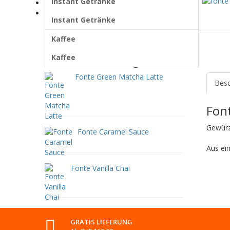
Instant Getränke
Instant Getränke
Kaffee
Instant Getränke
Kaffee
Oft zusammen gekauft:
Kaffee
Fonte Green Matcha Latte
Besc
Fon
Gewürz
Fonte Caramel Sauce
Aus ei
Fonte Vanilla Chai
GRATIS LIEFERUNG