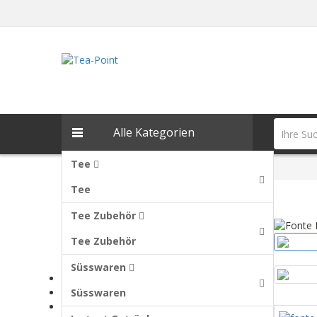
Alle Kategorien
Tee
Fonte Raspberry Chai
Tee
Zurück
Tee Zubehör
Tee Zubehör
Kategorien
Süsswaren
Tee
Tee Zubehör
Süsswaren
Süsswaren