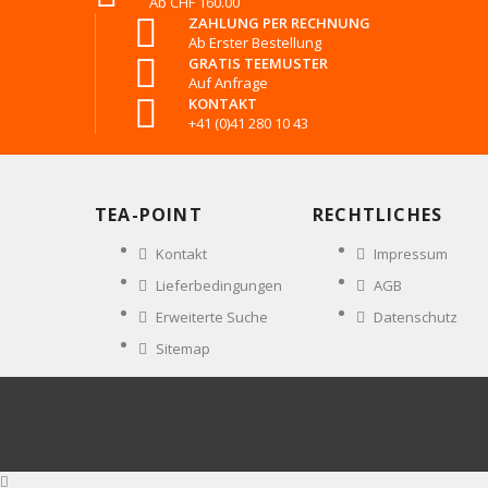
Ab CHF 160.00
ZAHLUNG PER RECHNUNG
Ab Erster Bestellung
GRATIS TEEMUSTER
Auf Anfrage
KONTAKT
+41 (0)41 280 10 43
TEA-POINT
RECHTLICHES
Kontakt
Impressum
Lieferbedingungen
AGB
Erweiterte Suche
Datenschutz
Sitemap