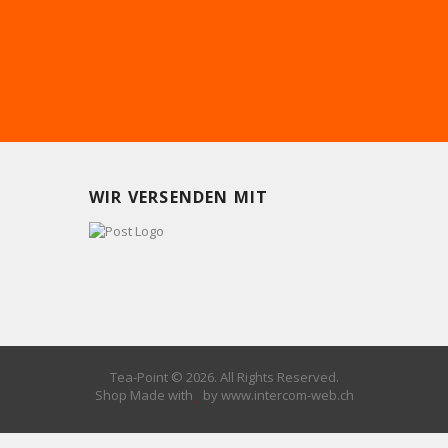
WIR VERSENDEN MIT
Tea-Point © 2026. All Rights Reserved.
Shop Made with
by www.intercom-web.ch