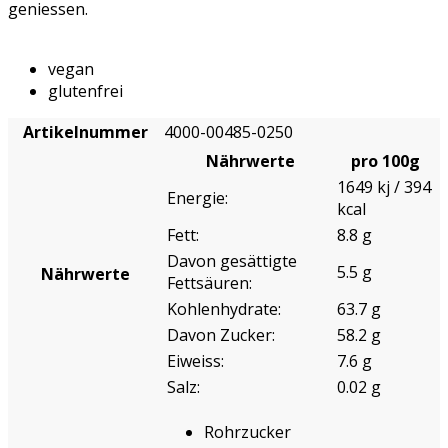
geniessen.
vegan
glutenfrei
Artikelnummer
4000-00485-0250
Nährwerte
pro 100g
1649 kj / 394
Energie:
kcal
Fett:
8.8 g
Davon gesättigte
5.5 g
Nährwerte
Fettsäuren:
Kohlenhydrate:
63.7 g
Davon Zucker:
58.2 g
Eiweiss:
7.6 g
Salz:
0.02 g
Rohrzucker