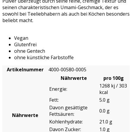
Pulver überzeugt durch seine feine, cremige Textur und
seinen charakteristischen Umami-Geschmack, der es
sowohl bei Teeliebhabern als auch bei Köchen besonders
beliebt macht.
Vegan
Glutenfrei
ohne Gentech
ohne künstliche Farbstoffe
Artikelnummer
4000-00580-0005
Nährwerte
pro 100g
1268 kj / 303
Energie:
kcal
Fett:
5.0 g
Davon gesättigte
0.0 g
Fettsäuren:
Nährwerte
Kohlenhydrate:
21.0 g
Davon Zucker:
1.0 g