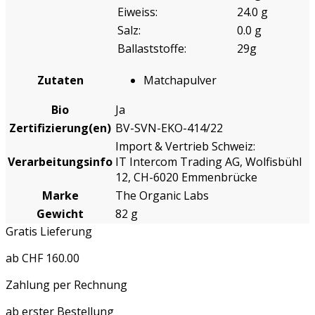
Eiweiss:
24.0 g
Salz:
0.0 g
Ballaststoffe:
29g
Zutaten
Matchapulver
Bio
Ja
Zertifizierung(en)
BV-SVN-EKO-414/22
Import & Vertrieb Schweiz:
Verarbeitungsinfo
IT Intercom Trading AG, Wolfisbühl
12, CH-6020 Emmenbrücke
Marke
The Organic Labs
Gewicht
82 g
Gratis Lieferung
ab CHF 160.00
Zahlung per Rechnung
ab erster Bestellung