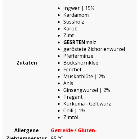
Ingwer | 15%
Kardamom
Süssholz
Karob
Zimt
GESRTEN
malz
geröstete Zichorienwurzel
Pfefferminze
Zutaten
Bockshornklee
Fenchel
Muskatblüte | 2%
Anis
Ginsengwurzel | 2%
Tragant
Kurkuma - Gelbwurz
Chili | 1%
Zimtöl
Allergene
Getreide / Gluten
Ziehtemperatur
95 °C