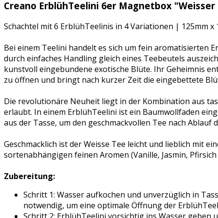
Creano ErblühTeelini 6er Magnetbox "Weisser
Schachtel mit 6 ErblühTeelinis in 4 Variationen | 125mm
Bei einem Teelini handelt es sich um fein aromatisierten E
durch einfaches Handling gleich eines Teebeutels auszeich
kunstvoll eingebundene exotische Blüte. Ihr Geheimnis ent
zu öffnen und bringt nach kurzer Zeit die eingebettete Blü
Die revolutionäre Neuheit liegt in der Kombination aus t
erlaubt. In einem ErblühTeelini ist ein Baumwollfaden ein
aus der Tasse, um den geschmackvollen Tee nach Ablauf 
Geschmacklich ist der Weisse Tee leicht und lieblich mit 
sortenabhängigen feinen Aromen (Vanille, Jasmin, Pfirsich
Zubereitung:
Schritt 1: Wasser aufkochen und unverzüglich in Ta
notwendig, um eine optimale Öffnung der ErblühTeeli
Schritt 2: ErblühTeelini vorsichtig ins Wasser geben u