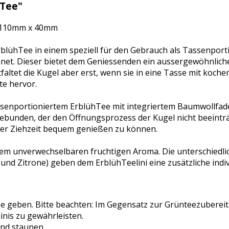
 Tee"
 x 110mm x 40mm
rblühTee in einem speziell für den Gebrauch als Tassenportio
net. Dieser bietet dem Geniessenden ein aussergewöhnliches
faltet die Kugel aber erst, wenn sie in eine Tasse mit koc
te hervor.
assenportioniertem ErblühTee mit integriertem Baumwollfade
gebunden, der den Öffnungsprozess der Kugel nicht beeinträ
der Ziehzeit bequem genießen zu können.
einem unverwechselbaren fruchtigen Aroma. Die unterschiedli
 und Zitrone) geben dem ErblühTeelini eine zusätzliche ind
sse geben. Bitte beachten: Im Gegensatz zur Grünteezubere
nis zu gewährleisten.
nd staunen...